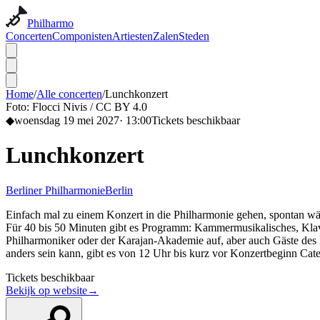
Philharmo
Concerten
Componisten
Artiesten
Zalen
Steden
Home
/
Alle concerten
/
Lunchkonzert
Foto:
Flocci Nivis / CC BY 4.0
◆
woensdag 19 mei 2027
·
13:00
Tickets beschikbaar
Lunchkonzert
Berliner Philharmonie
Berlin
Einfach mal zu einem Konzert in die Philharmonie gehen, spontan wä
Für 40 bis 50 Minuten gibt es Programm: Kammermusikalisches, Klavi
Philharmoniker oder der Karajan-Akademie auf, aber auch Gäste des 
anders sein kann, gibt es von 12 Uhr bis kurz vor Konzertbeginn Cate
Tickets beschikbaar
Bekijk op website
→