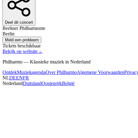
Deel dit concert
Berliner Philharmonie
Berlin
Meld een probleem
Tickets beschikbaar
Bekijk op website
→
Philharmo — Klassieke muziek in Nederland
Ontdek
Muziekagenda
Over Philharmo
Algemene Voorwaarden
Privac
NL
DE
EN
FR
Nederland
Duitsland
Oostenrijk
België