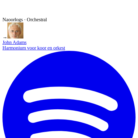
Naoorlogs · Orchestral
→
John Adams
Harmonium voor koor en orkest