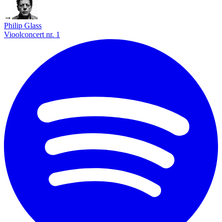
→
Philip Glass
Vioolconcert nr. 1