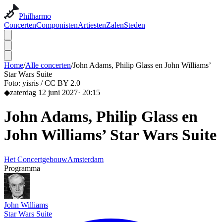
Philharmo
Concerten
Componisten
Artiesten
Zalen
Steden
Home
/
Alle concerten
/
John Adams, Philip Glass en John Williams’
Star Wars Suite
Foto:
yisris / CC BY 2.0
◆
zaterdag 12 juni 2027
·
20:15
John Adams, Philip Glass en
John Williams’ Star Wars Suite
Het Concertgebouw
Amsterdam
Programma
John Williams
Star Wars Suite