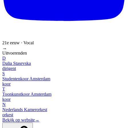
21e eeuw · Vocal
→
Uitvoerenden
D
Dalia Stasevska
dirigent
S
Studentenkoor Amsterdam
koor
T
Toonkunstkoor Amsterdam
koor
N
Nederlands Kamerorkest
orkest
Bekijk op website
→