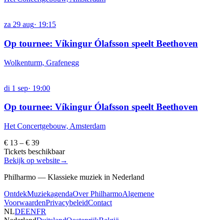
za
29
aug
·
19:15
Op tournee: Víkingur Ólafsson speelt Beethoven
Wolkenturm, Grafenegg
di
1
sep
·
19:00
Op tournee: Víkingur Ólafsson speelt Beethoven
Het Concertgebouw, Amsterdam
€ 13 – € 39
Tickets beschikbaar
Bekijk op website
→
Philharmo — Klassieke muziek in Nederland
Ontdek
Muziekagenda
Over Philharmo
Algemene
Voorwaarden
Privacybeleid
Contact
NL
DE
EN
FR