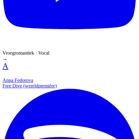
Vroegromantiek · Vocal
→
A
Anna Fedorova
Free Dive (wereldpremière)