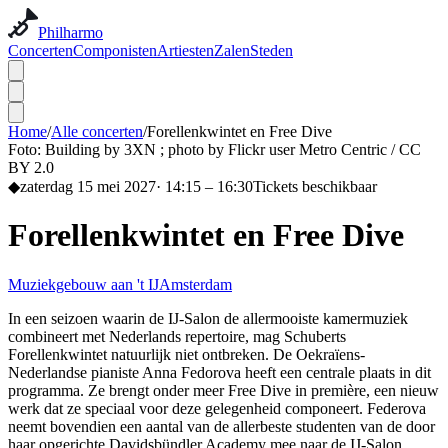
Philharmo
Concerten
Componisten
Artiesten
Zalen
Steden
Home
/
Alle concerten
/
Forellenkwintet en Free Dive
Foto:
Building by 3XN ; photo by Flickr user Metro Centric / CC
BY 2.0
◆
zaterdag 15 mei 2027
·
14:15
– 16:30
Tickets beschikbaar
Forellenkwintet en Free Dive
Muziekgebouw aan 't IJ
Amsterdam
In een seizoen waarin de IJ-Salon de allermooiste kamermuziek
combineert met Nederlands repertoire, mag Schuberts
Forellenkwintet natuurlijk niet ontbreken. De Oekraïens-
Nederlandse pianiste Anna Fedorova heeft een centrale plaats in dit
programma. Ze brengt onder meer Free Dive in première, een nieuw
werk dat ze speciaal voor deze gelegenheid componeert. Federova
neemt bovendien een aantal van de allerbeste studenten van de door
haar opgerichte Davidsbündler Academy mee naar de IJ-Salon.