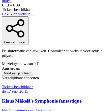
orkest
€ 13 – € 39
Tickets beschikbaar
Bekijk op website
→
Deel dit concert
Prijsinformatie kan afwijken. Controleer de website voor actuele
prijzen.
Muziekgebouw aan 't IJ
Amsterdam
Meld een probleem
Vergelijkbare concerten
Tickets beschikbaar
do
17
sep
·
20:15
Klaus Mäkelä's Symphonie fantastique
Het Concertgebouw, Amsterdam