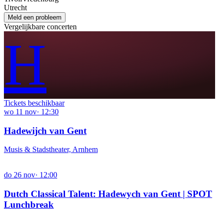
Utrecht
Meld een probleem
Vergelijkbare concerten
H
Tickets beschikbaar
wo
11
nov
·
12:30
Hadewijch van Gent
Musis & Stadstheater, Arnhem
do
26
nov
·
12:00
Dutch Classical Talent: Hadewych van Gent | SPOT
Lunchbreak