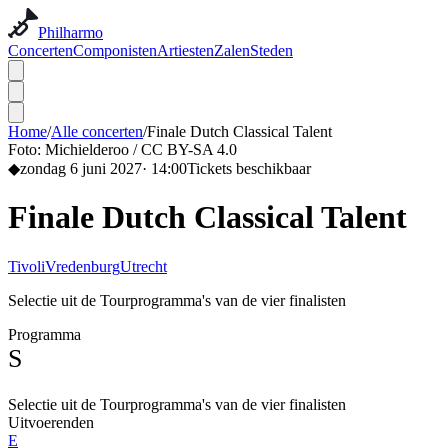
Philharmo
Concerten
Componisten
Artiesten
Zalen
Steden
Home
/
Alle concerten
/
Finale Dutch Classical Talent
Foto:
Michielderoo / CC BY-SA 4.0
◆
zondag 6 juni 2027
·
14:00
Tickets beschikbaar
Finale Dutch Classical Talent
TivoliVredenburg
Utrecht
Selectie uit de Tourprogramma's van de vier finalisten
Programma
S
Selectie uit de Tourprogramma's van de vier finalisten
Uitvoerenden
E