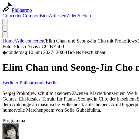
Philharmo
Concerten
Componisten
Artiesten
Zalen
Steden
Home
/
Alle concerten
/
Elim Chan und Seong-Jin Cho mit Prokofjews 
Foto:
Flocci Nivis / CC BY 4.0
◆
donderdag 10 juni 2027
·
20:00
Tickets beschikbaar
Elim Chan und Seong-Jin Cho m
Berliner Philharmonie
Berlin
Sergej Prokofjew schuf mit seinem Zweiten Klavierkonzert ein Werk 
Genres. Ein ideales Terrain für Pianist Seong-Jin Cho, der in seinem 
dem Anklänge an masurische Volksmusik aufscheinen. Am Dirigierpult:
humorvolle Märchenpoem von Sofia Gubaidulina.
Programma