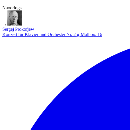
Naoorlogs
→
Sergej Prokofjew
Konzert für Klavier und Orchester Nr. 2 g-Moll op. 16