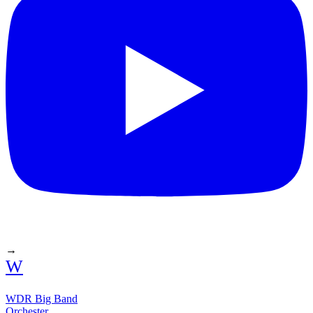
→
W
WDR Big Band
Orchester