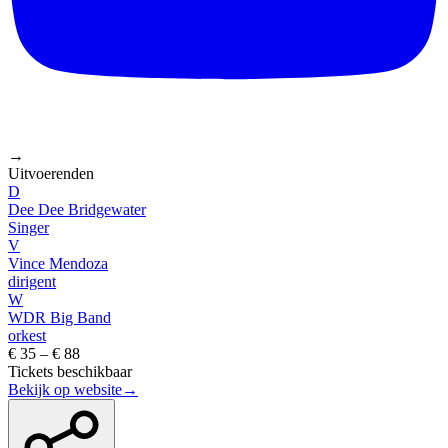
→
Uitvoerenden
D
Dee Dee Bridgewater
Singer
V
Vince Mendoza
dirigent
W
WDR Big Band
orkest
€ 35 – € 88
Tickets beschikbaar
Bekijk op website
→