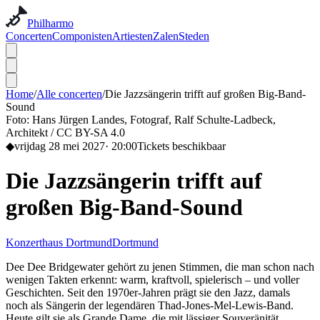
Philharmo
Concerten
Componisten
Artiesten
Zalen
Steden
Home
/
Alle concerten
/
Die Jazzsängerin trifft auf großen Big-Band-
Sound
Foto:
Hans Jürgen Landes, Fotograf, Ralf Schulte-Ladbeck,
Architekt / CC BY-SA 4.0
◆
vrijdag 28 mei 2027
·
20:00
Tickets beschikbaar
Die Jazzsängerin trifft auf
großen Big-Band-Sound
Konzerthaus Dortmund
Dortmund
Dee Dee Bridgewater gehört zu jenen Stimmen, die man schon nach
wenigen Takten erkennt: warm, kraftvoll, spielerisch – und voller
Geschichten. Seit den 1970er-Jahren prägt sie den Jazz, damals
noch als Sängerin der legendären Thad‑Jones-Mel‑Lewis‑Band.
Heute gilt sie als Grande Dame, die mit lässiger Souveränität