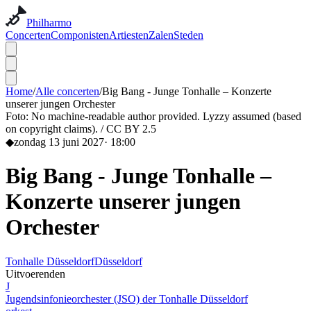
Philharmo
Concerten
Componisten
Artiesten
Zalen
Steden
Home
/
Alle concerten
/
Big Bang - Junge Tonhalle – Konzerte
unserer jungen Orchester
Foto:
No machine-readable author provided. Lyzzy assumed (based
on copyright claims). / CC BY 2.5
◆
zondag 13 juni 2027
·
18:00
Big Bang - Junge Tonhalle –
Konzerte unserer jungen
Orchester
Tonhalle Düsseldorf
Düsseldorf
Uitvoerenden
J
Jugendsinfonieorchester (JSO) der Tonhalle Düsseldorf